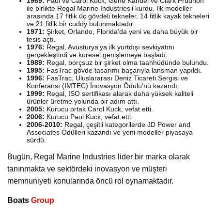
1969:
Paul ve Carol Kuck, Gene Kandel ve Clark Prudhon
ile birlikte Regal Marine Industries’i kurdu. İlk modeller
arasında 17 fitlik üç gövdeli tekneler, 14 fitlik kayak tekneleri
ve 21 fitlik bir cuddy bulunmaktadır.
1971:
Şirket, Orlando, Florida’da yeni ve daha büyük bir
tesis açtı.
1976:
Regal, Avusturya’ya ilk yurtdışı sevkiyatını
gerçekleştirdi ve küresel genişlemeye başladı.
1989:
Regal, borçsuz bir şirket olma taahhüdünde bulundu.
1995:
FasTrac gövde tasarımı başarıyla lansman yapıldı.
1996:
FasTrac, Uluslararası Deniz Ticareti Sergisi ve
Konferansı (IMTEC) İnovasyon Ödülü’nü kazandı.
1999:
Regal, ISO sertifikası alarak daha yüksek kaliteli
ürünler üretme yolunda bir adım attı.
2005:
Kurucu ortak Carol Kuck, vefat etti.
2006:
Kurucu Paul Kuck, vefat etti.
2006-2010:
Regal, çeşitli kategorilerde JD Power and
Associates Ödülleri kazandı ve yeni modeller piyasaya
sürdü.
Bugün, Regal Marine Industries lider bir marka olarak
tanınmakta ve sektördeki inovasyon ve müşteri
memnuniyeti konularında öncü rol oynamaktadır.
Boats
Group