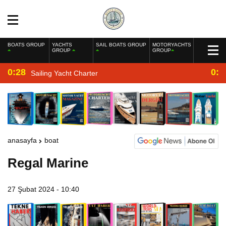
BOATS GROUP
YACHTS
SAIL BOATS GROUP
MOTORYACHTS
GROUP
GROUP
0:28
0:2
Sailing Yacht Charter
anasayfa
boat
Regal Marine
27 Şubat 2024 - 10:40